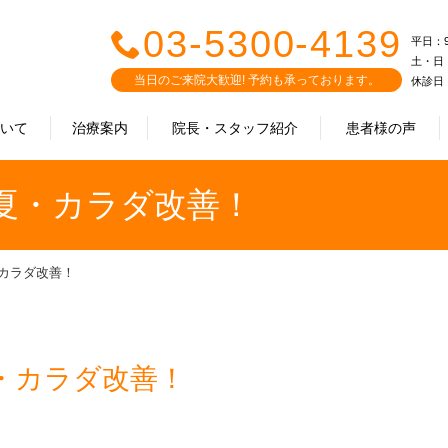
03-5300-4139
平日：9:0
土・日・祝
当日のご来院大歓迎! 予約も承っております。
休診日
ついて
治療案内
院長・スタッフ紹介
患者様の声
夏・カラダ改善！
カラダ改善！
・カラダ改善！