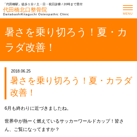
「代田橋駅」徒歩１分 / 土・日・祝日診療 / 20時まで受付
代田橋北口整骨院
MENU
DaitabashiKitaguchi Osteopathic Clinic
暑さを乗り切ろう！夏・カ
ラダ改善！
2018.06.25
暑さを乗り切ろう！夏・カラダ
改善！
6月も終わりに近づきましたね。
世界中が熱ーく燃えているサッカーワールドカップ！皆さ
ん、ご覧になってますか？