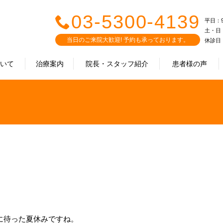
03-5300-4139
平日：9:0
土・日・祝
当日のご来院大歓迎! 予約も承っております。
休診日
ついて
治療案内
院長・スタッフ紹介
患者様の声
に待った夏休みですね。