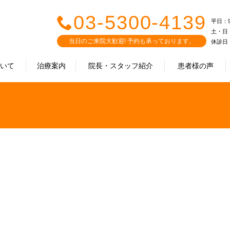
03-5300-4139
平日：9:0
土・日・祝
当日のご来院大歓迎! 予約も承っております。
休診日
ついて
治療案内
院長・スタッフ紹介
患者様の声