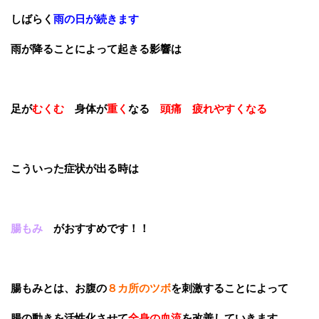
しばらく
雨の日が続きます
雨が降ることによって起きる影響は
足が
むくむ
身体が
重く
なる
頭痛
疲れやすくなる
こういった症状が出る時は
腸もみ
がおすすめです！！
腸もみとは、お腹の
８カ所のツボ
を刺激することによって
腸の動きを活性化させて
全身の血流
を改善していきます