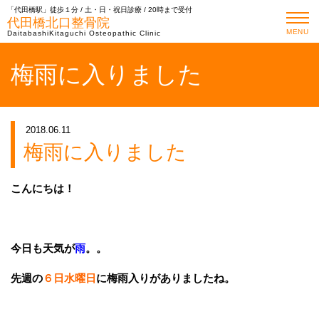
「代田橋駅」徒歩１分 / 土・日・祝日診療 / 20時まで受付
代田橋北口整骨院
MENU
DaitabashiKitaguchi Osteopathic Clinic
梅雨に入りました
2018.06.11
梅雨に入りました
こんにちは！
今日も天気が
雨
。。
先週の
６日水曜日
に梅雨入りがありましたね。