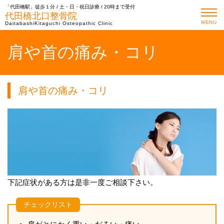
「代田橋駅」徒歩１分 / 土・日・祝日診療 / 20時まで受付
代田橋北口整骨院
MENU
DaitabashiKitaguchi Osteopathic Clinic
肩や首の痛み・コリ
肩や首の痛み・コリ
下記症状がある方は是非一度ご相談下さい。
チェックリスト